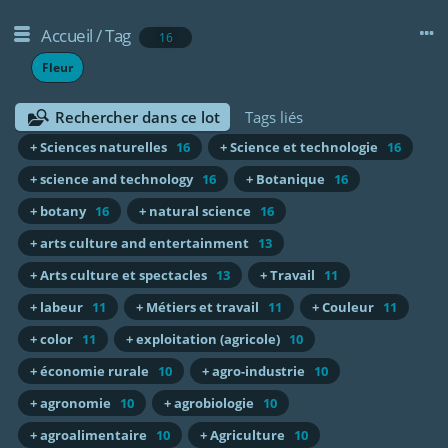
Accueil
/
Tag
16
Fleur
Rechercher dans ce lot
Tags liés
+ Sciences naturelles
16
+ Science et technologie
16
+ science and technology
16
+ Botanique
16
+ botany
16
+ natural science
16
+ arts culture and entertainment
13
+ Arts culture et spectacles
13
+ Travail
11
+ labeur
11
+ Métiers et travail
11
+ Couleur
11
+ color
11
+ exploitation (agricole)
10
+ économie rurale
10
+ agro-industrie
10
+ agronomie
10
+ agrobiologie
10
+ agroalimentaire
10
+ Agriculture
10