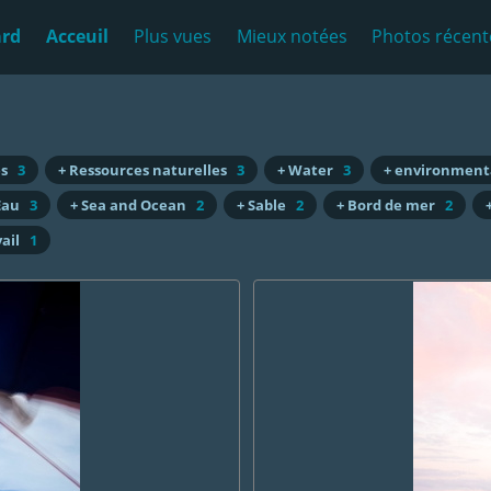
ard
Acceuil
Plus vues
Mieux notées
Photos récent
es
3
+ Ressources naturelles
3
+ Water
3
+ environmenta
Eau
3
+ Sea and Ocean
2
+ Sable
2
+ Bord de mer
2
ail
1