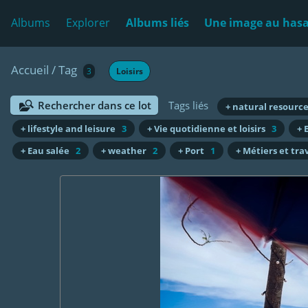
Albums
Explorer
Albums liés
Une image au has
Accueil
/
Tag
3
Loisirs
Rechercher dans ce lot
Tags liés
+ natural resourc
+ lifestyle and leisure
3
+ Vie quotidienne et loisirs
3
+ 
+ Eau salée
2
+ weather
2
+ Port
1
+ Métiers et trav