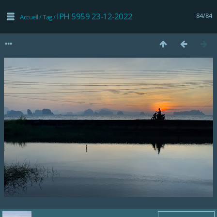
IPH 5959 23-12-2022
84/84
Accueil
/
Tag
/