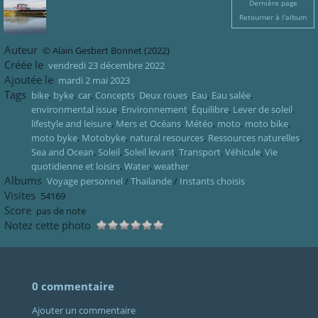
Dernière page
Retourner à l'album
Auteur
© Alain Gesbert Bonnet (2022)
Créée le
vendredi 23 décembre 2022
Ajoutée le
mardi 2 mai 2023
Tags
bike
,
byke
,
car
,
Concepts
,
Deux roues
,
Eau
,
Eau salée
,
environmental issue
,
Environnement
,
Équilibre
,
Lever de soleil
,
lifestyle and leisure
,
Mers et Océans
,
Météo
,
moto
,
moto bike
,
moto byke
,
Motobyke
,
natural resources
,
Ressources naturelles
,
Sea and Ocean
,
Soleil
,
Soleil levant
,
Transport
,
Véhicule
,
Vie
quotidienne et loisirs
,
Water
,
weather
Albums
Voyage personnel
/
Thaïlande
/
Instants choisis
Visites
54169
Score
pas de note
Notez cette photo
0 commentaire
Ajouter un commentaire